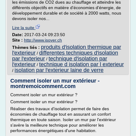
les émissions de CO2 dues au chauffage et atteindre les
différents objectifs en matière d'économies d'énergie, de
développement durable et de société à 2000 watts, nous
devons isoler nos...
Lire la suite
Date:
2017-03-24 09:23:50
Site :
http://www.isover.ch
produits d'isolation thermique par
Thèmes liés :
l'exterieur
differentes techniques d'isolation
/
par l'exterieur
technique d'isolation par
/
l'exterieur
technique d isolation par l exterieur
/
isolation par l'exterieur laine de verre
/
Comment isoler un mur extérieur -
montremoicomment.com
Comment isoler un mur extérieur ?
Comment isoler un mur extérieur ?
Réaliser des travaux d'isolation permet de faire des
économies de chauffage tout en assurant un confort
thermique en toute saison. Isoler un mur par l'extérieur
s'avère la meilleure technique pour améliorer les
performances énergétiques d'une habitation.