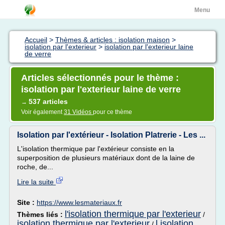
Menu
Accueil
>
Thèmes & articles : isolation maison
>
isolation par l'exterieur
>
isolation par l'exterieur laine
de verre
Articles sélectionnés pour le thème :
isolation par l'exterieur laine de verre
537 articles
→
Voir également
31 Vidéos
pour ce thème
Isolation par l'extérieur - Isolation Platrerie - Les ...
L'isolation thermique par l'extérieur consiste en la
superposition de plusieurs matériaux dont de la laine de
roche, de...
Lire la suite
Site :
https://www.lesmateriaux.fr
l'isolation thermique par l'exterieur
Thèmes liés :
/
isolation thermique par l'exterieur
l isolation
/