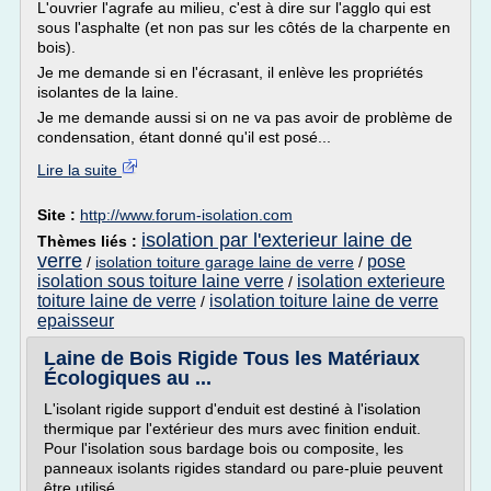
L'ouvrier l'agrafe au milieu, c'est à dire sur l'agglo qui est
sous l'asphalte (et non pas sur les côtés de la charpente en
bois).
Je me demande si en l'écrasant, il enlève les propriétés
isolantes de la laine.
Je me demande aussi si on ne va pas avoir de problème de
condensation, étant donné qu'il est posé...
Lire la suite
Site :
http://www.forum-isolation.com
isolation par l'exterieur laine de
Thèmes liés :
verre
pose
/
isolation toiture garage laine de verre
/
isolation sous toiture laine verre
isolation exterieure
/
toiture laine de verre
isolation toiture laine de verre
/
epaisseur
Laine de Bois Rigide Tous les Matériaux
Écologiques au ...
L'isolant rigide support d'enduit est destiné à l'isolation
thermique par l'extérieur des murs avec finition enduit.
Pour l'isolation sous bardage bois ou composite, les
panneaux isolants rigides standard ou pare-pluie peuvent
être utilisé.