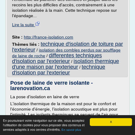
recoins les plus difficiles d'accès, contrairement à une
isolation réalisée à la main. Cette technique repose sur
l'épandage...
Lire la suite
Site :
http://france-isolation.com
technique d'isolation de toiture par
Thèmes liés :
l'exterieur
/
isolation des combles perdus par soufflage
differentes techniques
de laine de roche
/
d'isolation par l'exterieur
isolation thermique
/
d'une maison par l'exterieur
technique
/
d'isolation par l'exterieur
Pose de laine de verre isolante -
larenovation.ca
La pose d'isolation en laine de verre
L'isolation thermique de la maison est pour le confort et
l'économie d'énergie, l'isolation acoustique est plus pour
l'intimité. Les isolants thermiques se servent de l'air pour
isoler car il ne permet pas un passage...
En poursuivant votre navigation sur ce site, vous acceptez
X
l'utilisation de cookies pour vous proposer des contenus et
Lire la suite
services adaptés à vos centres d'intérêts.
En savoir plus