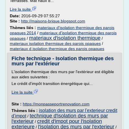
Terrasses. Mat riaux d...
Lire la suite
Date:
2016-09-29 07:55:27
Site :
http://maisons-brique.blogspot.com
Thèmes liés :
materiaux d'isolation thermique des parois
opaques 2014
/
materiaux d'isolation thermique des parois
materiaux d'isolation thermique
opaques
/
/
materiaux isolation thermique des parois opaques
/
materiaux d isolation thermique des parois opaques
Fiche technique - Isolation thermique des
murs par l'extérieur
L'isolation thermique des murs par l'extérieur est éligible
aux aides suivantes :
Le crédit d'impôt transition énergétique qui...
Lire la suite
Site :
https://monpasseportrenovation.com
isolation des murs par l'exterieur credit
Thèmes liés :
technique d'isolation des murs par
d'impot
/
l'exterieur
credit d'impot pour l'isolation
/
exterieure
l'isolation des murs par l'exterieur
/
/