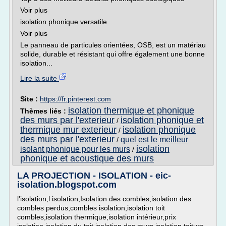
Voir plus
isolation phonique versatile
Voir plus
Le panneau de particules orientées, OSB, est un matériau
solide, durable et résistant qui offre également une bonne
isolation...
Lire la suite
Site :
https://fr.pinterest.com
isolation thermique et phonique
Thèmes liés :
des murs par l'exterieur
isolation phonique et
/
thermique mur exterieur
isolation phonique
/
des murs par l'exterieur
quel est le meilleur
/
isolation
isolant phonique pour les murs
/
phonique et acoustique des murs
LA PROJECTION - ISOLATION - eic-
isolation.blogspot.com
l'isolation,l isolation,Isolation des combles,isolation des
combles perdus,combles isolation,isolation toit
combles,isolation thermique,isolation intérieur,prix