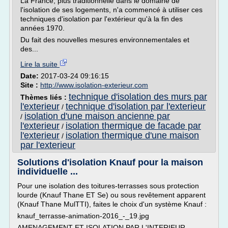
La France, plus traditionnelle dans le domaine de
l'isolation de ses logements, n'a commencé à utiliser ces
techniques d'isolation par l'extérieur qu'à la fin des
années 1970.
Du fait des nouvelles mesures environnementales et
des...
Lire la suite
Date:
2017-03-24 09:16:15
Site :
http://www.isolation-exterieur.com
technique d'isolation des murs par
Thèmes liés :
l'exterieur
technique d'isolation par l'exterieur
/
isolation d'une maison ancienne par
/
l'exterieur
isolation thermique de facade par
/
l'exterieur
isolation thermique d'une maison
/
par l'exterieur
Solutions d'isolation Knauf pour la maison
individuelle ...
Pour une isolation des toitures-terrasses sous protection
lourde (Knauf Thane ET Se) ou sous revêtement apparent
(Knauf Thane MulTTI), faites le choix d'un système Knauf :
knauf_terrasse-animation-2016_-_19.jpg
AMENAGEMENT ET ISOLATION PAR L'INTERIEUR