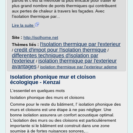
parois et c'est la méthode la plus efficace pour traiter le
plus grand nombre de ponts thermiques qui contribuent
aux pertes de chaleur à travers les façades. Avec
l'isolation thermique par...
Lire la suite
Site :
http://isolhome.net
l'isolation thermique par l'exterieur
Thèmes liés :
credit d'impot pour l'isolation thermique
/
/
differentes techniques d'isolation par
l'exterieur
isolation thermique par l'exterieur
/
avantages
/
isolation thermique par l'exterieur ademe
Isolation phonique mur et cloison
écologique - Kenzai
L'essentiel en quelques mots
Isolation phonique des murs et cloisons
Comme pour le reste du bâtiment, l' isolation phonique des
murs et cloisons est une étape à ne pas négliger. Une
bonne isolation assurera un confort acoustique optimal.
L'isolation des murs ou des cloisons est particulièrement
importante si le bâtiment est construit dans une zone
soumise à de fortes nuisances sonores,...