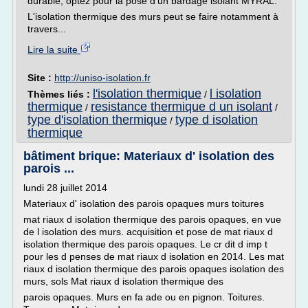
durable, optez pour la pose d'un bardage isolant MYRAL.
L'isolation thermique des murs peut se faire notamment à
travers...
Lire la suite
Site :
http://uniso-isolation.fr
l'isolation thermique
l isolation
Thèmes liés :
/
thermique
resistance thermique d un isolant
/
/
type d'isolation thermique
type d isolation
/
thermique
bâtiment brique: Materiaux d' isolation des
parois ...
lundi 28 juillet 2014
Materiaux d' isolation des parois opaques murs toitures
mat riaux d isolation thermique des parois opaques, en vue
de l isolation des murs. acquisition et pose de mat riaux d
isolation thermique des parois opaques. Le cr dit d imp t
pour les d penses de mat riaux d isolation en 2014. Les mat
riaux d isolation thermique des parois opaques isolation des
murs, sols Mat riaux d isolation thermique des
parois opaques. Murs en fa ade ou en pignon. Toitures.