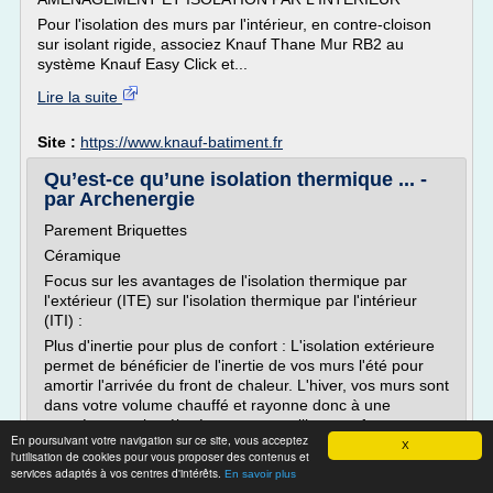
Pour l'isolation des murs par l'intérieur, en contre-cloison
sur isolant rigide, associez Knauf Thane Mur RB2 au
système Knauf Easy Click et...
Lire la suite
Site :
https://www.knauf-batiment.fr
Qu’est-ce qu’une isolation thermique ... -
par Archenergie
Parement Briquettes
Céramique
Focus sur les avantages de l'isolation thermique par
l'extérieur (ITE) sur l'isolation thermique par l'intérieur
(ITI) :
Plus d'inertie pour plus de confort : L'isolation extérieure
permet de bénéficier de l'inertie de vos murs l'été pour
amortir l'arrivée du front de chaleur. L'hiver, vos murs sont
dans votre volume chauffé et rayonne donc à une
température plus élevée pour un meilleur confort
En poursuivant votre navigation sur ce site, vous acceptez
thermique. Une isolation intérieure de votre maison coupe
X
l'utilisation de cookies pour vous proposer des contenus et
tous les bénéfices de l'inertie de vos murs.
services adaptés à vos centres d'intérêts.
En savoir plus
La protection du bâti: l'I.T.E protège le gros-oeuvre...