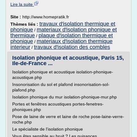
Lire la suite
Site :
http://www.homepratik.fr
travaux d'isolation thermique et
Thèmes liés :
phonique
materiaux d'isolation phonique et
/
thermique
plaque d'isolation thermique et
/
phonique
materiaux d'isolation thermique
/
interieur
travaux d'isolation des combles
/
Isolation phonique et acoustique, Paris 15,
Ile-de-France ...
Isolation phonique et acoustique isolation-phonique-
acoustique.php
Insonorisation du sol et plafond insonorisation-sol-
plafond.php
Isolation phonique du mur isolation-phonique-mur.php
Portes et fenêtres acoustiques portes-fenetres-
phoniques.php
Pose de laine de verre et laine de roche pose-laine-verre-
roche.php
Le spécialiste de l'isolation phonique
Vous êtes sensible au bruit ? Les nuisances...