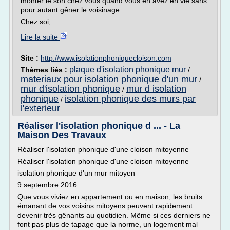
monter le son chez vous quand vous en avez en vie sans
pour autant gêner le voisinage.
Chez soi,...
Lire la suite
Site :
http://www.isolationphoniquecloison.com
plaque d'isolation phonique mur
Thèmes liés :
/
materiaux pour isolation phonique d'un mur
/
mur d'isolation phonique
mur d isolation
/
phonique
isolation phonique des murs par
/
l'exterieur
Réaliser l'isolation phonique d ... - La
Maison Des Travaux
Réaliser l'isolation phonique d'une cloison mitoyenne
Réaliser l'isolation phonique d'une cloison mitoyenne
isolation phonique d'un mur mitoyen
9 septembre 2016
Que vous viviez en appartement ou en maison, les bruits
émanant de vos voisins mitoyens peuvent rapidement
devenir très gênants au quotidien. Même si ces derniers ne
font pas plus de tapage que la norme, un logement mal