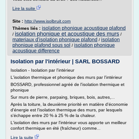
Lire la suite
Site :
http://www.isolbruit.com
isolation phonique acoustique plafond
Thèmes liés :
isolation phonique et acoustique des murs
/
/
materiaux d'isolation phonique plafond
isolation
/
phonique plafond sous sol
isolation phonique
/
acoustique difference
Isolation par l'intérieur | SARL BOSSARD
Isolation - Isolation par l'intérieur
L'isolation thermique et phonique des murs par l'intérieur
BOSSARD, professionnel agréé de l'isolation thermique et
phonique
Sur murs de pierre, parpaing, briques, bois, autres,...
Après la toiture, la deuxième priorité en matière d'économie
d'énergie est l'isolation thermique des murs, par lesquels
s'échappe entre 20 % à 25 % de la chaleur.
L'isolation des murs par l'intérieur vous apporte un meilleur
confort thermique en été (fraîcheur) comme...
Lire la suite