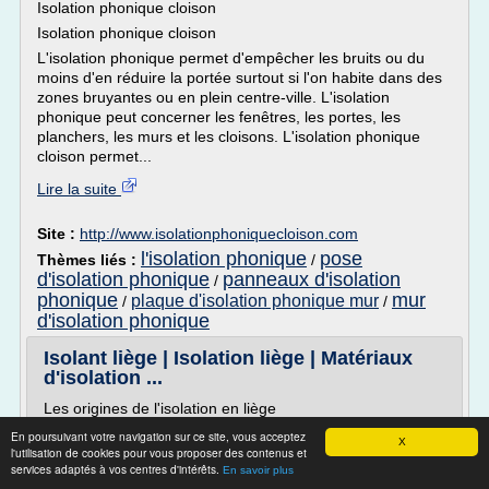
Isolation phonique cloison
Isolation phonique cloison
L'isolation phonique permet d'empêcher les bruits ou du
moins d'en réduire la portée surtout si l'on habite dans des
zones bruyantes ou en plein centre-ville. L'isolation
phonique peut concerner les fenêtres, les portes, les
planchers, les murs et les cloisons. L'isolation phonique
cloison permet...
Lire la suite
Site :
http://www.isolationphoniquecloison.com
l'isolation phonique
pose
Thèmes liés :
/
d'isolation phonique
panneaux d'isolation
/
phonique
mur
plaque d'isolation phonique mur
/
/
d'isolation phonique
Isolant liège | Isolation liège | Matériaux
d'isolation ...
Les origines de l'isolation en liège
En poursuivant votre navigation sur ce site, vous acceptez
X
l'utilisation de cookies pour vous proposer des contenus et
Le liège est par essence une matière
services adaptés à vos centres d'intérêts.
En savoir plus
renouvelable: l'écorce prélevée sur le chêne-liège se