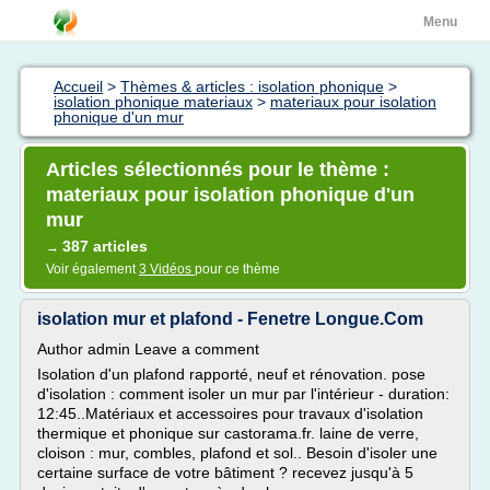
Menu
Accueil
>
Thèmes & articles : isolation phonique
>
isolation phonique materiaux
>
materiaux pour isolation
phonique d'un mur
Articles sélectionnés pour le thème :
materiaux pour isolation phonique d'un
mur
387 articles
→
Voir également
3 Vidéos
pour ce thème
isolation mur et plafond - Fenetre Longue.Com
Author admin Leave a comment
Isolation d'un plafond rapporté, neuf et rénovation. pose
d'isolation : comment isoler un mur par l'intérieur - duration:
12:45..Matériaux et accessoires pour travaux d'isolation
thermique et phonique sur castorama.fr. laine de verre,
cloison : mur, combles, plafond et sol.. Besoin d'isoler une
certaine surface de votre bâtiment ? recevez jusqu'à 5