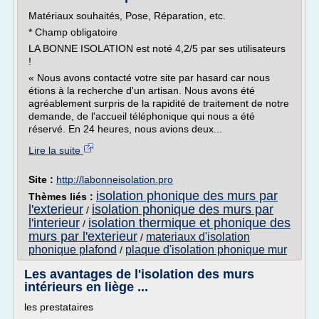
Matériaux souhaités, Pose, Réparation, etc.
* Champ obligatoire
LA BONNE ISOLATION est noté 4,2/5 par ses utilisateurs
!
« Nous avons contacté votre site par hasard car nous
étions à la recherche d'un artisan. Nous avons été
agréablement surpris de la rapidité de traitement de notre
demande, de l'accueil téléphonique qui nous a été
réservé. En 24 heures, nous avions deux...
Lire la suite
Site :
http://labonneisolation.pro
isolation phonique des murs par
Thèmes liés :
l'exterieur
isolation phonique des murs par
/
l'interieur
isolation thermique et phonique des
/
murs par l'exterieur
materiaux d'isolation
/
phonique plafond
plaque d'isolation phonique mur
/
Les avantages de l'isolation des murs
intérieurs en liège ...
les prestataires