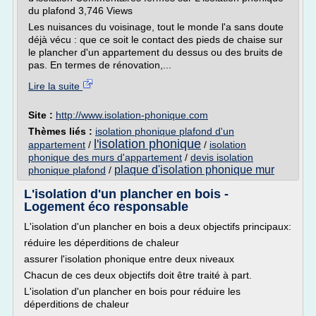
du plafond 3,746 Views
Les nuisances du voisinage, tout le monde l'a sans doute
déjà vécu : que ce soit le contact des pieds de chaise sur
le plancher d'un appartement du dessus ou des bruits de
pas. En termes de rénovation,...
Lire la suite
Site :
http://www.isolation-phonique.com
Thèmes liés :
isolation phonique plafond d'un
l'isolation phonique
appartement
/
/
isolation
phonique des murs d'appartement
/
devis isolation
plaque d'isolation phonique mur
phonique plafond
/
L'isolation d'un plancher en bois -
Logement éco responsable
L'isolation d'un plancher en bois a deux objectifs principaux:
réduire les déperditions de chaleur
assurer l'isolation phonique entre deux niveaux
Chacun de ces deux objectifs doit être traité à part.
L'isolation d'un plancher en bois pour réduire les
déperditions de chaleur