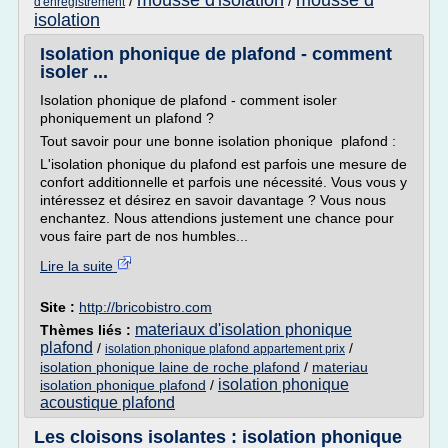
mousse d'isolation
mousse d
/
/
d'enregistrement
isolation
Isolation phonique de plafond - comment
isoler ...
Isolation phonique de plafond - comment isoler
phoniquement un plafond ?
Tout savoir pour une bonne isolation phonique plafond :
L'isolation phonique du plafond est parfois une mesure de
confort additionnelle et parfois une nécessité. Vous vous y
intéressez et désirez en savoir davantage ? Vous nous
enchantez. Nous attendions justement une chance pour
vous faire part de nos humbles...
Lire la suite
Site :
http://bricobistro.com
materiaux d'isolation phonique
Thèmes liés :
plafond
/
/
isolation phonique plafond appartement prix
isolation phonique laine de roche plafond
/
materiau
isolation phonique
isolation phonique plafond
/
acoustique plafond
Les cloisons isolantes : isolation phonique