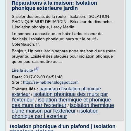
Réparations à la maison: Isolation
phonique exterieure jardin
S.isoler des bruits de la route - Isolation. ISOLATION
PHONIQUE MUR DE JARDIN - Bricoleur du dimanche.
L.isolation phonique, Leroy Merlin.
Le panneau acoustique en bois: l.adoucisseur de
decibels. Isolation phonique: haro sur le bruit! -
CoteMaison. fr.
Bonjour, Un petit jardin separe notre maison d.une route
bruyante. Existe-il des plaques pour isolation phonique
qu.on pourrais mettre au....
Lire la suite
Date:
2017-02-09 04:51:48
Site :
http://se-habiller.blogspot.com
panneau d'isolation phonique
Thèmes liés :
isolation phonique des murs par
exterieur
/
l'exterieur
isolation thermique et phonique
/
des murs par l'exterieur
isolation thermique
/
d'une maison par l'exterieur
isolation
/
phonique par l exterieur
Isolation phonique d'un plafond | Isolation