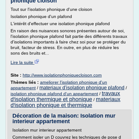
phonique cloison
Tout sur l'isolation phonique d'une cloison
Isolation phonique d'un plafond
L'intérêt d'effectuer une isolation phonique plafond
En raison des nuisances sonores présentes autour de soi,
l'isolation phonique plafond fait partie des différents travaux
d'isolations importants à faire chez soi pour se protéger du
bruit, facteur de stress. En outre, en plus de réduire les
sons des bruits et...
Lire la suite
Site :
http://www.isolationphoniquecloison.com
Thèmes liés :
ameliorer l'isolation phonique d'un
materiaux d'isolation phonique plafond
appartement
/
/
travaux
isolation phonique plafond d'un appartement
/
d'isolation thermique et phonique
materiaux
/
d'isolation phonique et thermique
Décoration de la maison: Isolation mur
interieur appartement
Isolation mur interieur appartement
Comment isoler un D couvrez les techniques de pose d