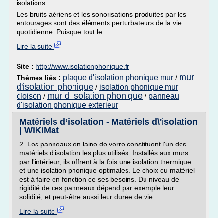
isolations
Les bruits aériens et les sonorisations produites par les
entourages sont des éléments perturbateurs de la vie
quotidienne. Puisque tout le...
Lire la suite
Site :
http://www.isolationphonique.fr
mur
plaque d'isolation phonique mur
Thèmes liés :
/
d'isolation phonique
isolation phonique mur
/
mur d isolation phonique
cloison
panneau
/
/
d'isolation phonique exterieur
Matériels d’isolation - Matériels d\'isolation
| WiKiMat
2. Les panneaux en laine de verre constituent l'un des
matériels d'isolation les plus utilisés. Installés aux murs
par l'intérieur, ils offrent à la fois une isolation thermique
et une isolation phonique optimales. Le choix du matériel
est à faire en fonction de ses besoins. Du niveau de
rigidité de ces panneaux dépend par exemple leur
solidité, et peut-être aussi leur durée de vie....
Lire la suite