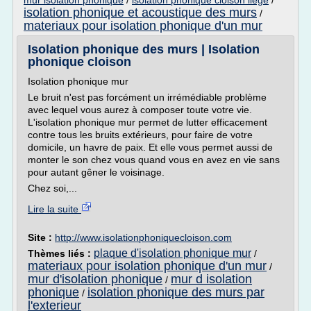
mur isolation phonique
/
isolation phonique cloison liege
/
isolation phonique et acoustique des murs
/
materiaux pour isolation phonique d'un mur
Isolation phonique des murs | Isolation
phonique cloison
Isolation phonique mur
Le bruit n'est pas forcément un irrémédiable problème
avec lequel vous aurez à composer toute votre vie.
L'isolation phonique mur permet de lutter efficacement
contre tous les bruits extérieurs, pour faire de votre
domicile, un havre de paix. Et elle vous permet aussi de
monter le son chez vous quand vous en avez en vie sans
pour autant gêner le voisinage.
Chez soi,...
Lire la suite
Site :
http://www.isolationphoniquecloison.com
plaque d'isolation phonique mur
Thèmes liés :
/
materiaux pour isolation phonique d'un mur
/
mur d'isolation phonique
mur d isolation
/
phonique
isolation phonique des murs par
/
l'exterieur