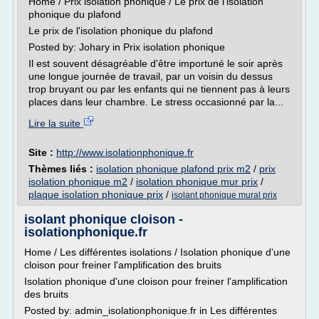
Home / Prix isolation phonique / Le prix de l'isolation
phonique du plafond
Le prix de l'isolation phonique du plafond
Posted by: Johary in Prix isolation phonique
Il est souvent désagréable d'être importuné le soir après
une longue journée de travail, par un voisin du dessus
trop bruyant ou par les enfants qui ne tiennent pas à leurs
places dans leur chambre. Le stress occasionné par la...
Lire la suite
Site :
http://www.isolationphonique.fr
Thèmes liés :
isolation phonique plafond prix m2
/
prix
isolation phonique m2
/
isolation phonique mur prix
/
plaque isolation phonique prix
/
isolant phonique mural prix
isolant phonique cloison -
isolationphonique.fr
Home / Les différentes isolations / Isolation phonique d'une
cloison pour freiner l'amplification des bruits
Isolation phonique d'une cloison pour freiner l'amplification
des bruits
Posted by: admin_isolationphonique.fr in Les différentes