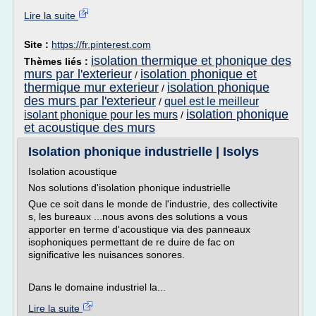
Lire la suite
Site :
https://fr.pinterest.com
isolation thermique et phonique des
Thèmes liés :
murs par l'exterieur
isolation phonique et
/
thermique mur exterieur
isolation phonique
/
des murs par l'exterieur
quel est le meilleur
/
isolation phonique
isolant phonique pour les murs
/
et acoustique des murs
Isolation phonique industrielle | Isolys
Isolation acoustique
Nos solutions d'isolation phonique industrielle
Que ce soit dans le monde de l'industrie, des collectivite
s, les bureaux ...nous avons des solutions a vous
apporter en terme d'acoustique via des panneaux
isophoniques permettant de re duire de fac on
significative les nuisances sonores.
Dans le domaine industriel la...
Lire la suite