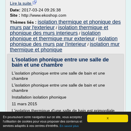
Lire la suite
Date:
2017-03-24 09:26:38
Site :
http://www.ekoshop.com
isolation thermique et phonique des
Thèmes liés :
murs par l'exterieur
isolation thermique et
/
phonique des murs interieurs
isolation
/
phonique et thermique mur exterieur
isolation
/
phonique des murs par l'interieur
isolation mur
/
thermique et phonique
L'isolation phonique entre une salle de
bain et une chambre
L'isolation phonique entre une salle de bain et une
chambre
L'isolation phonique entre une salle de bain et une
chambre
Installation isolation phonique
11 mars 2015
L'isolation thermique d'une salle de bain est primordiale.
Cette pièce doit être capable de réguler à la fois la
En poursuivant votre navigation sur ce site, vous acceptez
X
chaleur et l'humidité pour que le moment de la toilette soit
l'utilisation de cookies pour vous proposer des contenus et
services adaptés à vos centres d'intérêts.
agréable. Accolée à une chambre, l'isolation...
En savoir plus