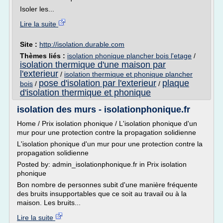
Isoler les...
Lire la suite
Site :
http://isolation.durable.com
Thèmes liés :
isolation phonique plancher bois l'etage
/
isolation thermique d'une maison par
l'exterieur
/
isolation thermique et phonique plancher
pose d'isolation par l'exterieur
plaque
bois
/
/
d'isolation thermique et phonique
isolation des murs - isolationphonique.fr
Home / Prix isolation phonique / L'isolation phonique d'un
mur pour une protection contre la propagation solidienne
L'isolation phonique d'un mur pour une protection contre la
propagation solidienne
Posted by: admin_isolationphonique.fr in Prix isolation
phonique
Bon nombre de personnes subit d'une manière fréquente
des bruits insupportables que ce soit au travail ou à la
maison. Les bruits...
Lire la suite