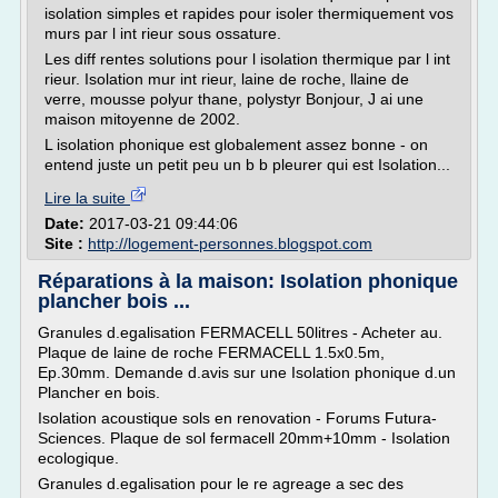
isolation simples et rapides pour isoler thermiquement vos
murs par l int rieur sous ossature.
Les diff rentes solutions pour l isolation thermique par l int
rieur. Isolation mur int rieur, laine de roche, llaine de
verre, mousse polyur thane, polystyr Bonjour, J ai une
maison mitoyenne de 2002.
L isolation phonique est globalement assez bonne - on
entend juste un petit peu un b b pleurer qui est Isolation...
Lire la suite
Date:
2017-03-21 09:44:06
Site :
http://logement-personnes.blogspot.com
Réparations à la maison: Isolation phonique
plancher bois ...
Granules d.egalisation FERMACELL 50litres - Acheter au.
Plaque de laine de roche FERMACELL 1.5x0.5m,
Ep.30mm. Demande d.avis sur une Isolation phonique d.un
Plancher en bois.
Isolation acoustique sols en renovation - Forums Futura-
Sciences. Plaque de sol fermacell 20mm+10mm - Isolation
ecologique.
Granules d.egalisation pour le re agreage a sec des