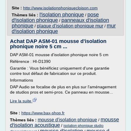
Site :
http://www.isolationphoniquecloison.com
l'isolation phonique
pose
Thèmes liés :
/
d'isolation phonique
panneaux d'isolation
/
phonique
mur
plaque d'isolation phonique mur
/
/
d'isolation phonique
Achat DAP ASM-01 mousse d'isolation
phonique noire 5 cm ...
DAP ASM-01 mousse d'isolation phonique noire 5 cm
Référence : HI-D1390
Garantie : Vous bénéficiez uniquement d'une garantie
contre tout défaut de fabrication sur ce produit.
Informations
DAP Audio se focalise de plus en plus sur l'aménagement
de studios pros et semi-pros. Ce panneau en mousse...
Lire la suite
Site :
https://www.bax-shop.fr
mousse
mousse d'isolation phonique
Thèmes liés :
/
d'isolation acoustique
/
isolation phonique studio