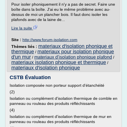
Pour isoler phoniquement il n'y a pas de secret. Faire une
boîte dans la boîte. J'ai eu le même problème avec au-
dessus de moi un plancher bois. Il faut donc isoler les
plafonds avec de la laine de...
Lire la suite
Site :
http://www.forum-isolation.com
materiaux d'isolation phonique et
Thèmes liés :
thermique
materiaux pour isolation phonique
/
d'un mur
materiaux d'isolation phonique plafond
/
/
materiaux isolation phonique et thermique
/
materiaux d'isolation phonique
CSTB Évaluation
Isolation composée non porteur support d'étanchéité
(2)
Isolation ou complément d'isolation thermique de comble en
panneau ou rouleau des produits réfléchissants
(4)
Isolation ou complément d'isolation thermique de mur en
panneau ou rouleau des produits réfléchissants