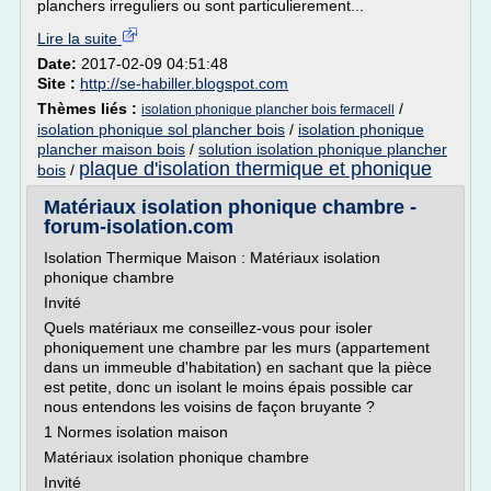
planchers irreguliers ou sont particulierement...
Lire la suite
Date:
2017-02-09 04:51:48
Site :
http://se-habiller.blogspot.com
Thèmes liés :
/
isolation phonique plancher bois fermacell
isolation phonique sol plancher bois
/
isolation phonique
plancher maison bois
/
solution isolation phonique plancher
plaque d'isolation thermique et phonique
bois
/
Matériaux isolation phonique chambre -
forum-isolation.com
Isolation Thermique Maison : Matériaux isolation
phonique chambre
Invité
Quels matériaux me conseillez-vous pour isoler
phoniquement une chambre par les murs (appartement
dans un immeuble d'habitation) en sachant que la pièce
est petite, donc un isolant le moins épais possible car
nous entendons les voisins de façon bruyante ?
1 Normes isolation maison
Matériaux isolation phonique chambre
Invité