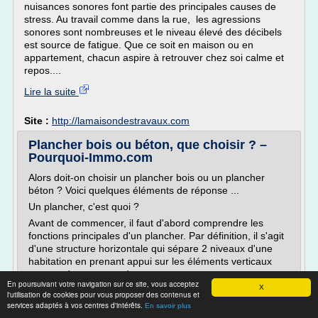
nuisances sonores font partie des principales causes de
stress. Au travail comme dans la rue, les agressions
sonores sont nombreuses et le niveau élevé des décibels
est source de fatigue. Que ce soit en maison ou en
appartement, chacun aspire à retrouver chez soi calme et
repos....
Lire la suite
Site :
http://lamaisondestravaux.com
Plancher bois ou béton, que choisir ? –
Pourquoi-Immo.com
Alors doit-on choisir un plancher bois ou un plancher
béton ? Voici quelques éléments de réponse ...
Un plancher, c'est quoi ?
Avant de commencer, il faut d'abord comprendre les
fonctions principales d'un plancher. Par définition, il s'agit
d'une structure horizontale qui sépare 2 niveaux d'une
habitation en prenant appui sur les éléments verticaux
comme des murs ou des poutres.
En poursuivant votre navigation sur ce site, vous acceptez
X
En...
l'utilisation de cookies pour vous proposer des contenus et
services adaptés à vos centres d'intérêts.
En savoir plus
Lire la suite