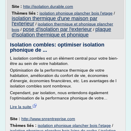
Site :
http://isolation.durable.com
Thèmes liés :
isolation phonique plancher bois l'etage
/
isolation thermique d'une maison par
l'exterieur
/
isolation thermique et phonique plancher
pose d'isolation par l'exterieur
plaque
bois
/
/
d'isolation thermique et phonique
Isolation combles: optimiser isolation
phonique de ...
L isolation combles est un élément central pour votre bien-
être au sein de votre habitation.
Optimisation de la performance thermique de votre
habitation, amélioration du confort de vie, économies
d'énergie, économies financières, etc. Les avantages de l
isolation combles sont nombreux.
Cependant, par isolation, nous entendons également
l'optimisation de la performance phonique de votre...
Lire la suite
Site :
http://www.snrentreprise.com
Thèmes liés :
isolation phonique plancher bois l'etage
/
isolation phonique plancher bois laine de roche
/
isolation