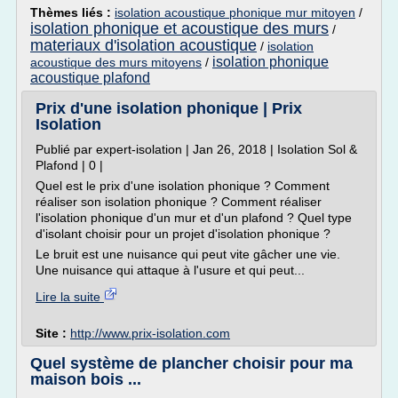
Thèmes liés :
isolation acoustique phonique mur mitoyen
/
isolation phonique et acoustique des murs
/
materiaux d'isolation acoustique
/
isolation
isolation phonique
acoustique des murs mitoyens
/
acoustique plafond
Prix d'une isolation phonique | Prix
Isolation
Publié par expert-isolation | Jan 26, 2018 | Isolation Sol &
Plafond | 0 |
Quel est le prix d'une isolation phonique ? Comment
réaliser son isolation phonique ? Comment réaliser
l'isolation phonique d'un mur et d'un plafond ? Quel type
d'isolant choisir pour un projet d'isolation phonique ?
Le bruit est une nuisance qui peut vite gâcher une vie.
Une nuisance qui attaque à l'usure et qui peut...
Lire la suite
Site :
http://www.prix-isolation.com
Quel système de plancher choisir pour ma
maison bois ...