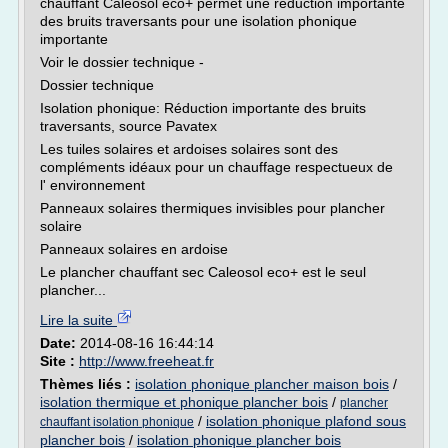
chauffant Caleosol eco+ permet une réduction importante
des bruits traversants pour une isolation phonique
importante
Voir le dossier technique -
Dossier technique
Isolation phonique: Réduction importante des bruits
traversants, source Pavatex
Les tuiles solaires et ardoises solaires sont des
compléments idéaux pour un chauffage respectueux de
l' environnement
Panneaux solaires thermiques invisibles pour plancher
solaire
Panneaux solaires en ardoise
Le plancher chauffant sec Caleosol eco+ est le seul
plancher...
Lire la suite
Date:
2014-08-16 16:44:14
Site :
http://www.freeheat.fr
Thèmes liés :
isolation phonique plancher maison bois
/
isolation thermique et phonique plancher bois
/
plancher
/
isolation phonique plafond sous
chauffant isolation phonique
plancher bois
/
isolation phonique plancher bois