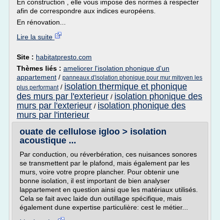
En construction , elle vous impose des normes à respecter
afin de correspondre aux indices européens.
En rénovation...
Lire la suite
Site :
habitatpresto.com
Thèmes liés :
ameliorer l'isolation phonique d'un
appartement
/
panneaux d'isolation phonique pour mur mitoyen les
isolation thermique et phonique
/
plus performant
des murs par l'exterieur
isolation phonique des
/
murs par l'exterieur
isolation phonique des
/
murs par l'interieur
ouate de cellulose igloo > isolation
acoustique ...
Par conduction, ou réverbération, ces nuisances sonores
se transmettent par le plafond, mais également par les
murs, voire votre propre plancher. Pour obtenir une
bonne isolation, il est important de bien analyser
lappartement en question ainsi que les matériaux utilisés.
Cela se fait avec laide dun outillage spécifique, mais
également dune expertise particulière: cest le métier...