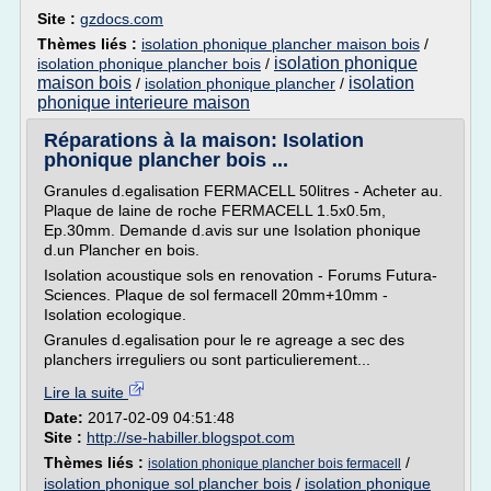
Site :
gzdocs.com
Thèmes liés :
isolation phonique plancher maison bois
/
isolation phonique
isolation phonique plancher bois
/
maison bois
isolation
/
isolation phonique plancher
/
phonique interieure maison
Réparations à la maison: Isolation
phonique plancher bois ...
Granules d.egalisation FERMACELL 50litres - Acheter au.
Plaque de laine de roche FERMACELL 1.5x0.5m,
Ep.30mm. Demande d.avis sur une Isolation phonique
d.un Plancher en bois.
Isolation acoustique sols en renovation - Forums Futura-
Sciences. Plaque de sol fermacell 20mm+10mm -
Isolation ecologique.
Granules d.egalisation pour le re agreage a sec des
planchers irreguliers ou sont particulierement...
Lire la suite
Date:
2017-02-09 04:51:48
Site :
http://se-habiller.blogspot.com
Thèmes liés :
/
isolation phonique plancher bois fermacell
isolation phonique sol plancher bois
/
isolation phonique