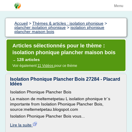
Menu
Accueil
>
Thèmes & articles : isolation phonique
>
plancher isolation phonique
>
isolation phonique
plancher maison bois
Articles sélectionnés pour le thème :
isolation phonique plancher maison bois
128 articles
→
Voir également
11 Vidéos
pour ce thème
Isolation Phonique Plancher Bois 27284 - Placard
Idées
Isolation Phonique Plancher Bois
La maison de meltemetpetau L isolation phonique tr¨s
importante from Isolation Phonique Plancher Bois,
source:meltemetpetau.blogspot.com
Isolation Phonique Plancher Bois vous...
Lire la suite