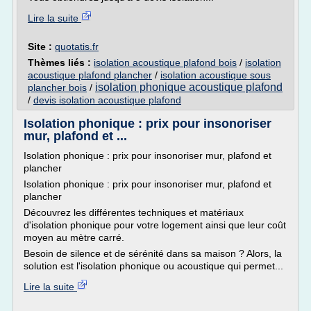
Lire la suite
Site :
quotatis.fr
Thèmes liés :
isolation acoustique plafond bois
/
isolation
acoustique plafond plancher
/
isolation acoustique sous
isolation phonique acoustique plafond
plancher bois
/
/
devis isolation acoustique plafond
Isolation phonique : prix pour insonoriser
mur, plafond et ...
Isolation phonique : prix pour insonoriser mur, plafond et
plancher
Isolation phonique : prix pour insonoriser mur, plafond et
plancher
Découvrez les différentes techniques et matériaux
d'isolation phonique pour votre logement ainsi que leur coût
moyen au mètre carré.
Besoin de silence et de sérénité dans sa maison ? Alors, la
solution est l'isolation phonique ou acoustique qui permet...
Lire la suite