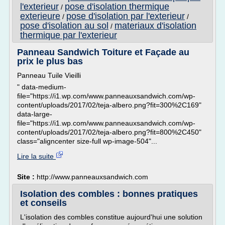
l'exterieur
pose d'isolation thermique
/
exterieure
pose d'isolation par l'exterieur
/
/
pose d'isolation au sol
materiaux d'isolation
/
thermique par l'exterieur
Panneau Sandwich Toiture et Façade au
prix le plus bas
Panneau Tuile Vieilli
" data-medium-
file="https://i1.wp.com/www.panneauxsandwich.com/wp-
content/uploads/2017/02/teja-albero.png?fit=300%2C169"
data-large-
file="https://i1.wp.com/www.panneauxsandwich.com/wp-
content/uploads/2017/02/teja-albero.png?fit=800%2C450"
class="aligncenter size-full wp-image-504"...
Lire la suite
Site :
http://www.panneauxsandwich.com
Isolation des combles : bonnes pratiques
et conseils
L'isolation des combles constitue aujourd'hui une solution