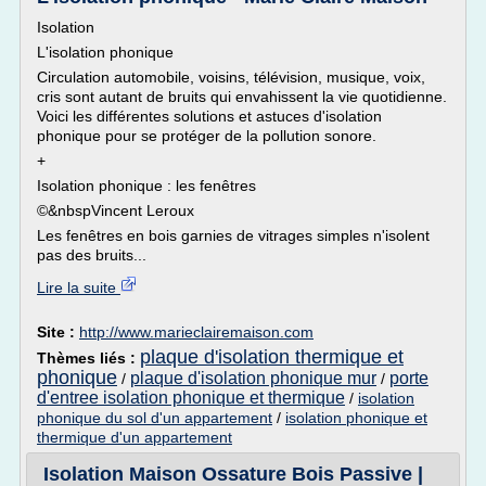
Isolation
L'isolation phonique
Circulation automobile, voisins, télévision, musique, voix,
cris sont autant de bruits qui envahissent la vie quotidienne.
Voici les différentes solutions et astuces d'isolation
phonique pour se protéger de la pollution sonore.
+
Isolation phonique : les fenêtres
©&nbspVincent Leroux
Les fenêtres en bois garnies de vitrages simples n'isolent
pas des bruits...
Lire la suite
Site :
http://www.marieclairemaison.com
plaque d'isolation thermique et
Thèmes liés :
phonique
plaque d'isolation phonique mur
porte
/
/
d'entree isolation phonique et thermique
/
isolation
phonique du sol d'un appartement
/
isolation phonique et
thermique d'un appartement
Isolation Maison Ossature Bois Passive |