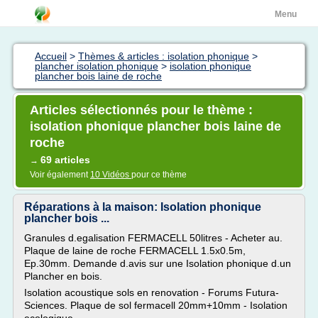
Menu
Accueil
>
Thèmes & articles : isolation phonique
>
plancher isolation phonique
>
isolation phonique
plancher bois laine de roche
Articles sélectionnés pour le thème :
isolation phonique plancher bois laine de
roche
69 articles
→
Voir également
10 Vidéos
pour ce thème
Réparations à la maison: Isolation phonique
plancher bois ...
Granules d.egalisation FERMACELL 50litres - Acheter au.
Plaque de laine de roche FERMACELL 1.5x0.5m,
Ep.30mm. Demande d.avis sur une Isolation phonique d.un
Plancher en bois.
Isolation acoustique sols en renovation - Forums Futura-
Sciences. Plaque de sol fermacell 20mm+10mm - Isolation