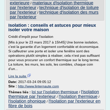
exterieure
materiaux d'isolation thermique
/
par l'exterieur
technique d'isolation de toiture
/
par l'exterieur
technique d'isolation des murs
/
par l'exterieur
Isolation : conseils et astuces pour mieux
isoler votre maison
Crédit d'impôt pour l'isolation
[Mis à jour le 23 mars 2017 à 15h45] Une bonne isolation,
c'est la garantie d'un logement confortable et économique.
Si calfeutrer une porte et isoler une fenêtre sont des
opérations plutôt simples à réaliser, cela n'est pas suffisant
pour vous procurer un confort thermique sur le long terme.
La toiture, les murs, les sols, les combles, chaque coin
d'un...
Lire la suite
Date:
2017-03-24 09:05:12
Site :
http://www.linternaute.com
l'isolation
loi sur l'isolation thermique
Thèmes liés :
/
thermique par l'exterieur
l'isolation thermique
/
/
l'isolation phonique
l'isolation par l'exterieur en
/
fibre de bois