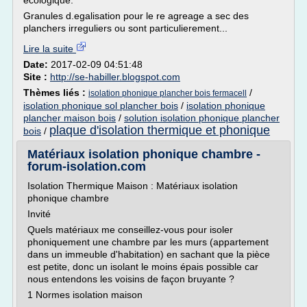
ecologique.
Granules d.egalisation pour le re agreage a sec des
planchers irreguliers ou sont particulierement...
Lire la suite
Date:
2017-02-09 04:51:48
Site :
http://se-habiller.blogspot.com
Thèmes liés :
/
isolation phonique plancher bois fermacell
isolation phonique sol plancher bois
/
isolation phonique
plancher maison bois
/
solution isolation phonique plancher
plaque d'isolation thermique et phonique
bois
/
Matériaux isolation phonique chambre -
forum-isolation.com
Isolation Thermique Maison : Matériaux isolation
phonique chambre
Invité
Quels matériaux me conseillez-vous pour isoler
phoniquement une chambre par les murs (appartement
dans un immeuble d'habitation) en sachant que la pièce
est petite, donc un isolant le moins épais possible car
nous entendons les voisins de façon bruyante ?
1 Normes isolation maison