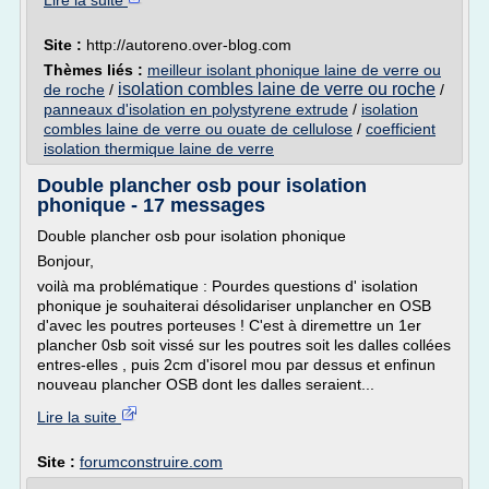
Lire la suite
Site :
http://autoreno.over-blog.com
Thèmes liés :
meilleur isolant phonique laine de verre ou
isolation combles laine de verre ou roche
de roche
/
/
panneaux d'isolation en polystyrene extrude
/
isolation
combles laine de verre ou ouate de cellulose
/
coefficient
isolation thermique laine de verre
Double plancher osb pour isolation
phonique - 17 messages
Double plancher osb pour isolation phonique
Bonjour,
voilà ma problématique : Pourdes questions d' isolation
phonique je souhaiterai désolidariser unplancher en OSB
d'avec les poutres porteuses ! C'est à diremettre un 1er
plancher 0sb soit vissé sur les poutres soit les dalles collées
entres-elles , puis 2cm d'isorel mou par dessus et enfinun
nouveau plancher OSB dont les dalles seraient...
Lire la suite
Site :
forumconstruire.com