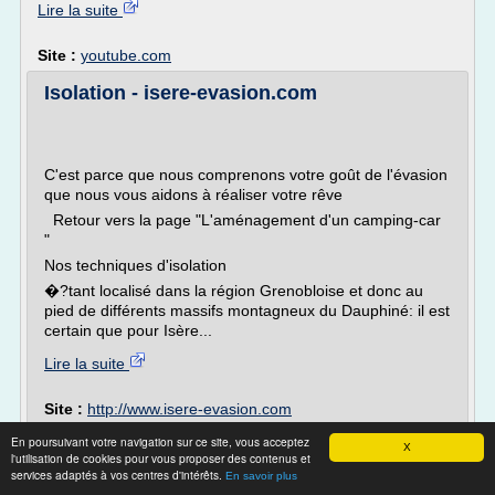
Lire la suite
Site :
youtube.com
Isolation - isere-evasion.com
C'est parce que nous comprenons votre goût de l'évasion
que nous vous aidons à réaliser votre rêve
Retour vers la page "L'aménagement d'un camping-car
"
Nos techniques d'isolation
�?tant localisé dans la région Grenobloise et donc au
pied de différents massifs montagneux du Dauphiné: il est
certain que pour Isère...
Lire la suite
Site :
http://www.isere-evasion.com
En poursuivant votre navigation sur ce site, vous acceptez
Comment isoler des combles ? ⋆ Vos
X
l'utilisation de cookies pour vous proposer des contenus et
Combles
services adaptés à vos centres d'intérêts.
En savoir plus