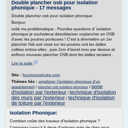
Double plancher osb pour isolation
phonique - 17 messages
Double plancher osb pour isolation phonique
Bonjour,
voilà ma problématique : Pourdes questions d' isolation
phonique je souhaiterai désolidariser unplancher en OSB
d'avec les poutres porteuses ! C'est à diremettre un 1er
plancher 0sb soit vissé sur les poutres soit les dalles
collées entres-elles , puis 2cm d'isorel mou par dessus et
enfinun nouveau plancher OSB dont les dalles seraient...
Lire la suite
Site :
forumconstruire.com
Thèmes liés :
ameliorer l'isolation phonique d'un
pose
appartement
/
/
plancher osb isolation phonique
d'isolation par l'exterieur
technique d'isolation
/
des murs par l'exterieur
technique d'isolation
/
de toiture par l'exterieur
Isolation Phonique:
Combien coûte des travaux d'isolation phonique ?
Comparez jusqu'à 5 devis d'artisans prés de chez vous