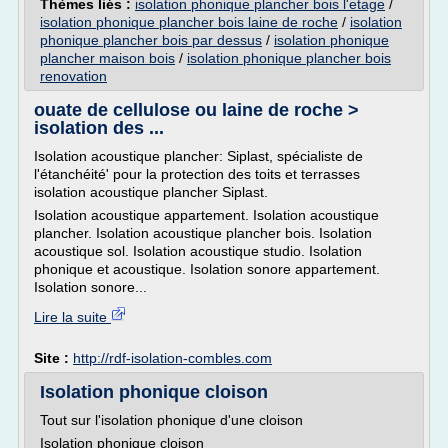
Thèmes liés :
isolation phonique plancher bois l'etage
/
isolation phonique plancher bois laine de roche
/
isolation
phonique plancher bois par dessus
/
isolation phonique
plancher maison bois
/
isolation phonique plancher bois
renovation
ouate de cellulose ou laine de roche >
isolation des ...
Isolation acoustique plancher: Siplast, spécialiste de
l'étanchéité' pour la protection des toits et terrasses
isolation acoustique plancher Siplast.
Isolation acoustique appartement. Isolation acoustique
plancher. Isolation acoustique plancher bois. Isolation
acoustique sol. Isolation acoustique studio. Isolation
phonique et acoustique. Isolation sonore appartement.
Isolation sonore...
Lire la suite
Site :
http://rdf-isolation-combles.com
Isolation phonique cloison
Tout sur l'isolation phonique d'une cloison
Isolation phonique cloison