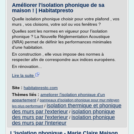
Améliorer l'isolation phonique de sa
maison ! | Habitatpresto
Quelle isolation phonique choisir pour votre plafond , vos
murs , vos cloisons, votre sol ou vos fenêtres ?
Quelles sont les normes en vigueur pour l'isolation
phonique ? La Nouvelle Réglementation Acoustique
(NRA) permet de définir les performances minimales
d'une habitation.
En construction , elle vous impose des normes à
respecter afin de correspondre aux indices européens.
En rénovation...
Lire la suite
Site :
habitatpresto.com
Thèmes liés :
ameliorer l'isolation phonique d'un
appartement
/
panneaux d'isolation phonique pour mur mitoyen
isolation thermique et phonique
/
les plus performant
des murs par l'exterieur
isolation phonique
/
des murs par l'exterieur
isolation phonique
/
des murs par l'interieur
L'isolation phonique - Marie Claire Maison