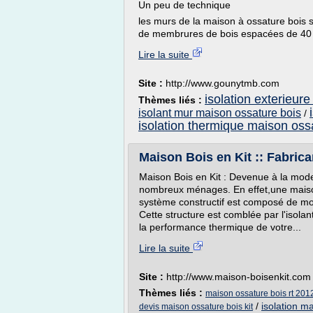
Un peu de technique
les murs de la maison à ossature bois s
de membrures de bois espacées de 40 o
Lire la suite
Site :
http://www.gounytmb.com
isolation exterieur
Thèmes liés :
isolant mur maison ossature bois
/
isolation thermique maison oss
Maison Bois en Kit :: Fabric
Maison Bois en Kit : Devenue à la mode,
nombreux ménages. En effet,une maiso
système constructif est composé de mon
Cette structure est comblée par l'isol
la performance thermique de votre...
Lire la suite
Site :
http://www.maison-boisenkit.com
Thèmes liés :
maison ossature bois rt 2012
/
isolation ma
devis maison ossature bois kit