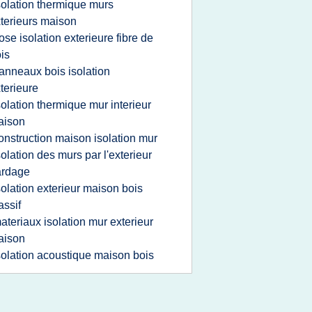
solation thermique murs
terieurs maison
ose isolation exterieure fibre de
is
anneaux bois isolation
terieure
solation thermique mur interieur
aison
onstruction maison isolation mur
solation des murs par l'exterieur
ardage
solation exterieur maison bois
ssif
ateriaux isolation mur exterieur
aison
solation acoustique maison bois