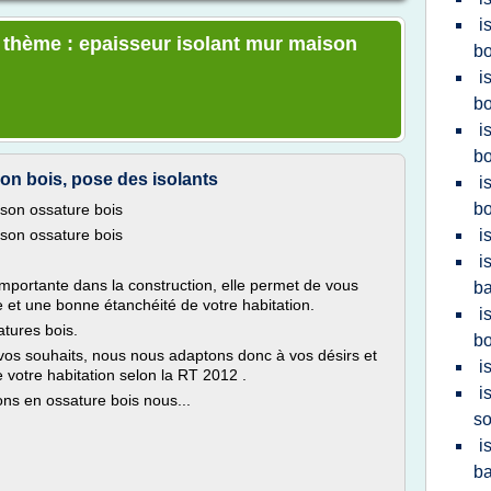
i
e thème : epaisseur isolant mur maison
bo
i
bo
i
bo
ion bois, pose des isolants
i
bo
ison ossature bois
ison ossature bois
i
i
 importante dans la construction, elle permet de vous
ba
e et une bonne étanchéité de votre habitation.
i
atures bois.
bo
 vos souhaits, nous nous adaptons donc à vos désirs et
i
e votre habitation selon la RT 2012 .
i
ons en ossature bois nous...
so
i
ba