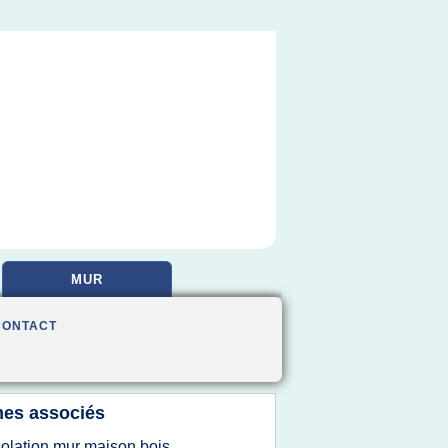
MUR
CONTACT
es associés
solation mur maison bois