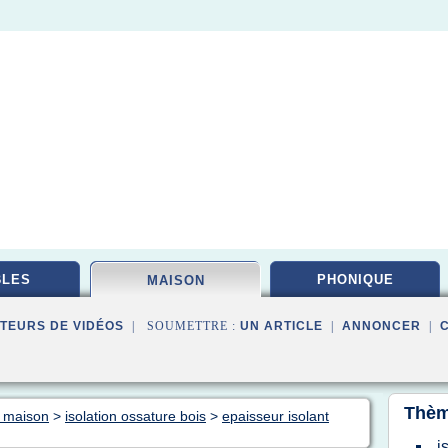
BLES
PHONIQUE
MAISON
TEURS DE VIDÉOS
| SOUMETTRE :
UN ARTICLE
|
ANNONCER
|
Thèm
n maison
>
isolation ossature bois
>
epaisseur isolant
i