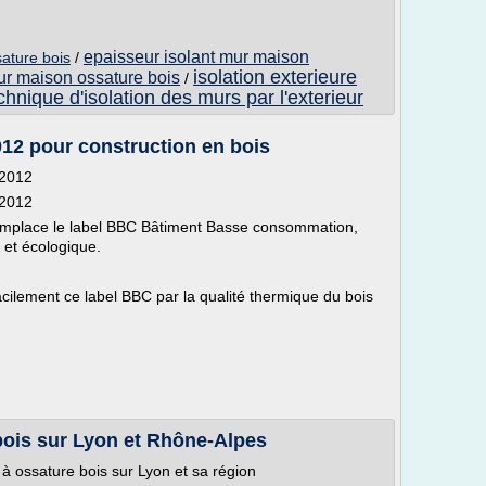
epaisseur isolant mur maison
sature bois
/
isolation exterieure
eur maison ossature bois
/
chnique d'isolation des murs par l'exterieur
12 pour construction en bois
 2012
 2012
mplace le label BBC Bâtiment Basse consommation,
 et écologique.
acilement ce label BBC par la qualité thermique du bois
bois sur Lyon et Rhône-Alpes
à ossature bois sur Lyon et sa région