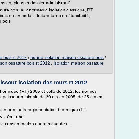
nsion, plans et dossier administratif
ature bois, aux normes d isolation classique, RT
is ou en enduit, Toiture tuiles ou étanchéité,
u bois.
e bois rt 2012
/
norme isolation maison ossature bois
/
son ossature bois rt 2012
/
isolation maison ossature
isseur isolation des murs rt 2012
Thermique (RT) 2005 et celle de 2012, les normes
e epaisseur minimale de 20 cm en 2005, de 25 cm en
 conforme a la reglementation thermique (RT.
my - YouTube.
s la consommation energetique des...