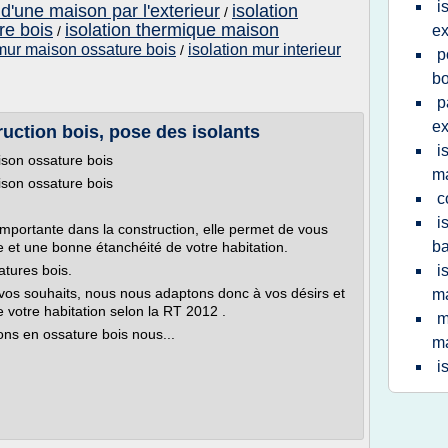
i
 d'une maison par l'exterieur
isolation
/
re bois
isolation thermique maison
ex
/
 mur maison ossature bois
isolation mur interieur
/
p
bo
p
ex
ruction bois, pose des isolants
i
ison ossature bois
m
ison ossature bois
c
i
 importante dans la construction, elle permet de vous
b
ue et une bonne étanchéité de votre habitation.
atures bois.
i
 vos souhaits, nous nous adaptons donc à vos désirs et
ma
de votre habitation selon la RT 2012 .
m
ons en ossature bois nous...
m
i