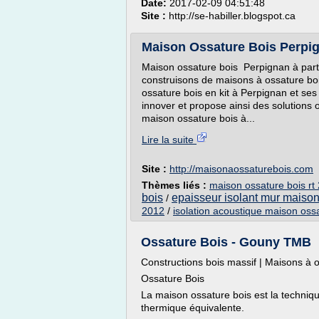
Date:
2017-02-09 04:51:48
Site :
http://se-habiller.blogspot.ca
Maison Ossature Bois Perpig
Maison ossature bois Perpignan à par
construisons de maisons à ossature boi
ossature bois en kit à Perpignan et ses
innover et propose ainsi des solutions o
maison ossature bois à...
Lire la suite
Site :
http://maisonaossaturebois.com
Thèmes liés :
maison ossature bois rt
bois
epaisseur isolant mur maison
/
2012
/
isolation acoustique maison oss
Ossature Bois - Gouny TMB
Constructions bois massif | Maisons à 
Ossature Bois
La maison ossature bois est la techniq
thermique équivalente.