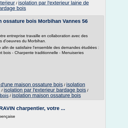
terieur
isolation par l'exterieur laine de
/
 bardage bois
n ossature bois Morbihan Vannes 56
re entreprise travaille en collaboration avec des
res d'oeuvres du Morbihan.
e afin de satisfaire l'ensemble des demandes étudiées :
 bois - Charpente traditionnelle - Menuiseries
e d'une maison ossature bois
isolation
/
s
isolation par l'exterieur bardage bois
/
/
isolation maison ossature bois
 bois
/
VIN charpentier, votre ...
pençaise