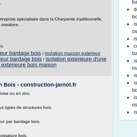
b
"
d
bo
treprise spécialisée dans la Charpente traditionnelle,
i
 ossature...
os
i
c
om
rieur bardage bois
isolation maison exterieur
b
/
rieur bardage bois
isolation exterieure d'une
/
i
n exterieure bois maison
ma
i
i
Bois - construction-jarnot.fr
bo
oise ou en zinc.
i
os
s types de structures bois.
i
ieur par bardage bois.
 ossature bois.