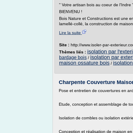
" Votre artisan bois au coeur de l'Indre 
BIENVENU !
Bois Nature et Constructions est une en
lamellé-collé, la construction de maison
Lire la suite
Site :
http://www.isoler-par-exterieur.c
isolation par l'exte
Thèmes liés :
isolation par exte
bardage bois
/
maison ossature bois
isolatio
/
Charpente Couverture Maison 
Pose et entretien de couvertures en ard
Etude, conception et assemblage de tou
Isolation de combles ou isolation extér
Conception et réalisation de maison en