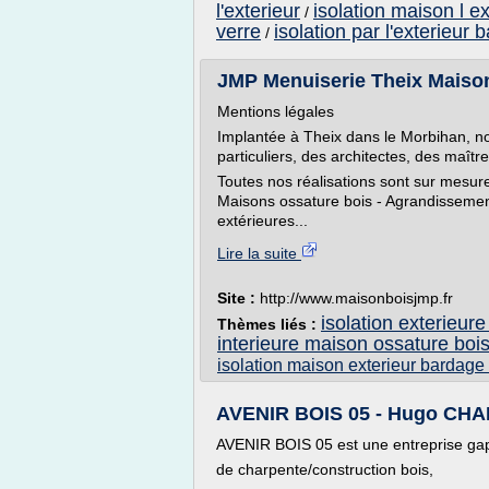
l'exterieur
isolation maison l ex
/
verre
isolation par l'exterieur
/
JMP Menuiserie Theix Maiso
Mentions légales
Implantée à Theix dans le Morbihan, not
particuliers, des architectes, des maît
Toutes nos réalisations sont sur mesur
Maisons ossature bois - Agrandissement
extérieures...
Lire la suite
Site :
http://www.maisonboisjmp.fr
isolation exterieur
Thèmes liés :
interieure maison ossature boi
isolation maison exterieur bardage
AVENIR BOIS 05 - Hugo CHARA
AVENIR BOIS 05 est une entreprise ga
de charpente/construction bois,