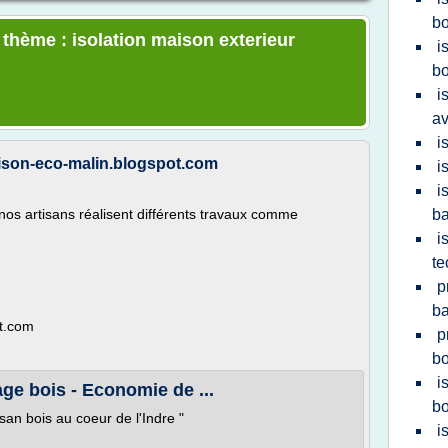
bo
 thème : isolation maison exterieur
i
bo
i
av
i
maison-eco-malin.blogspot.com
i
i
nos artisans réalisent différents travaux comme
b
i
te
p
ba
ot.com
p
bo
i
age bois - Economie de ...
bo
san bois au coeur de l'Indre "
i