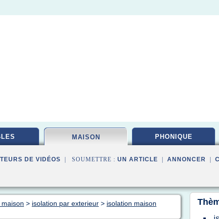
BLES
PHONIQUE
MAISON
TEURS DE VIDÉOS
| SOUMETTRE :
UN ARTICLE
|
ANNONCER
|
Thèm
n maison
>
isolation par exterieur
>
isolation maison
i