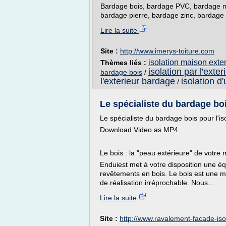
Bardage bois, bardage PVC, bardage m
bardage pierre, bardage zinc, bardage t
Lire la suite
Site :
http://www.imerys-toiture.com
isolation maison exte
Thèmes liés :
isolation par l'exte
bardage bois
/
l'exterieur bardage
isolation d
/
Le spécialiste du bardage bois
Le spécialiste du bardage bois pour l'i
Download Video as MP4
Le bois : la "peau extérieure" de votre 
Enduiest met à votre disposition une é
revêtements en bois. Le bois est une m
de réalisation irréprochable. Nous...
Lire la suite
Site :
http://www.ravalement-facade-isol