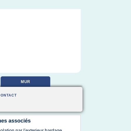
MUR
CONTACT
es associés
solation par l'exterieur bardage